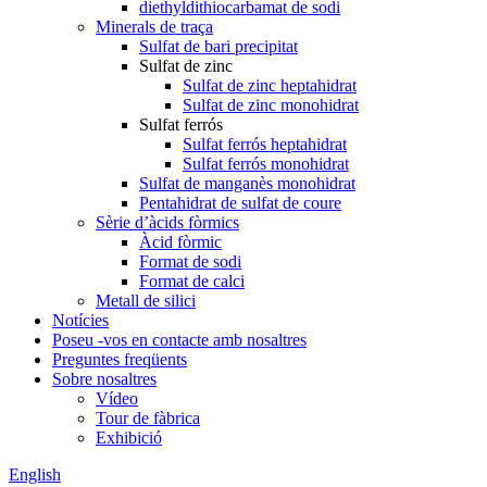
diethyldithiocarbamat de sodi
Minerals de traça
Sulfat de bari precipitat
Sulfat de zinc
Sulfat de zinc heptahidrat
Sulfat de zinc monohidrat
Sulfat ferrós
Sulfat ferrós heptahidrat
Sulfat ferrós monohidrat
Sulfat de manganès monohidrat
Pentahidrat de sulfat de coure
Sèrie d’àcids fòrmics
Àcid fòrmic
Format de sodi
Format de calci
Metall de silici
Notícies
Poseu -vos en contacte amb nosaltres
Preguntes freqüents
Sobre nosaltres
Vídeo
Tour de fàbrica
Exhibició
English