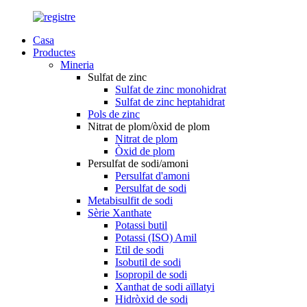
Casa
Productes
Mineria
Sulfat de zinc
Sulfat de zinc monohidrat
Sulfat de zinc heptahidrat
Pols de zinc
Nitrat de plom/òxid de plom
Nitrat de plom
Òxid de plom
Persulfat de sodi/amoni
Persulfat d'amoni
Persulfat de sodi
Metabisulfit de sodi
Sèrie Xanthate
Potassi butil
Potassi (ISO) Amil
Etil de sodi
Isobutil de sodi
Isopropil de sodi
Xanthat de sodi aïllatyi
Hidròxid de sodi