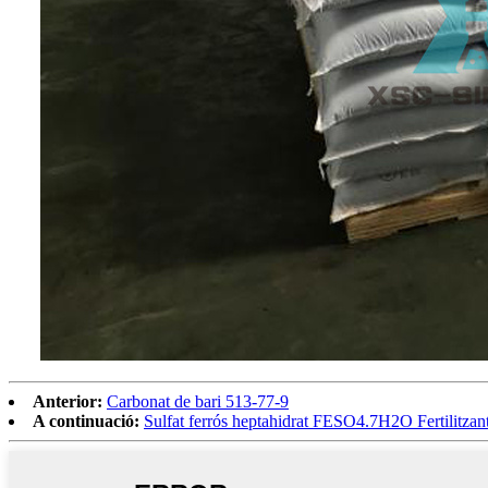
Anterior:
Carbonat de bari 513-77-9
A continuació:
Sulfat ferrós heptahidrat FESO4.7H2O Fertilitzant