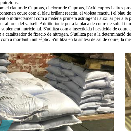
s putrefons.
 com el cianur de Cuprous, el clorur de Cuprous, l'òxid cuprós i altres pr
enen coure com el blau brillant reactiu, el violeta reactiu i el blau de
ament o indirectament com a matèria primera astringent i auxiliar per a la
er al fons del vaixell. Additiu iònic per a la placa de coure de sulfat i u
 suplement nutricional. S'utilitza com a insecticida i pesticida de coure a
om a catalitzador de fixació de nitrogen. S'utilitza per a la determinació
om a mordant i antisèptic. S'utilitza en la síntesi de sal de coure, la med