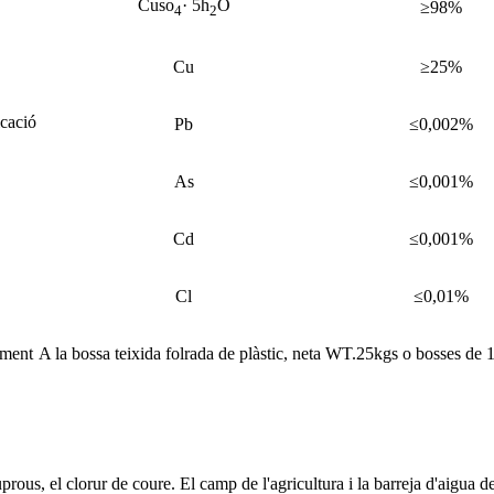
Cuso
· 5h
O
≥98%
4
2
Cu
≥25%
icació
Pb
≤0,002%
As
≤0,001%
Cd
≤0,001%
Cl
≤0,01%
ment
A la bossa teixida folrada de plàstic, neta WT.25kgs o bosses de
 Cuprous, el clorur de coure. El camp de l'agricultura i la barreja d'aigu