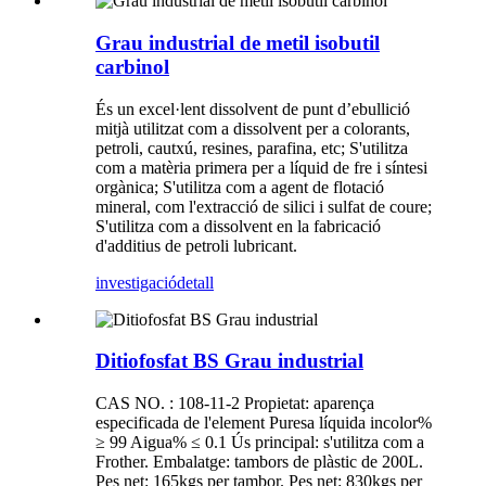
Grau industrial de metil isobutil
carbinol
És un excel·lent dissolvent de punt d’ebullició
mitjà utilitzat com a dissolvent per a colorants,
petroli, cautxú, resines, parafina, etc; S'utilitza
com a matèria primera per a líquid de fre i síntesi
orgànica; S'utilitza com a agent de flotació
mineral, com l'extracció de silici i sulfat de coure;
S'utilitza com a dissolvent en la fabricació
d'additius de petroli lubricant.
investigació
detall
Ditiofosfat BS Grau industrial
CAS NO. : 108-11-2 Propietat: aparença
especificada de l'element Puresa líquida incolor%
≥ 99 Aigua% ≤ 0.1 Ús principal: s'utilitza com a
Frother. Embalatge: tambors de plàstic de 200L.
Pes net: 165kgs per tambor. Pes net: 830kgs per