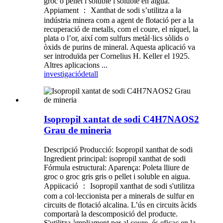
groc o pellet i soluble i soluble en aigua.
Appiament ： Xanthat de sodi s’utilitza a la
indústria minera com a agent de flotació per a la
recuperació de metalls, com el coure, el níquel, la
plata o l’or, així com sulfurs metàl·lics sòlids o
òxids de purins de mineral. Aquesta aplicació va
ser introduïda per Cornelius H. Keller el 1925.
Altres aplicacions ...
investigació
detall
Isopropil xantat de sodi C4H7NAOS2
Grau de mineria
Descripció Producció: Isopropil xanthat de sodi
Ingredient principal: isopropil xanthat de sodi
Fórmula estructural: Aparença: Poleta lliure de
groc o groc gris gris o pellet i soluble en aigua.
Appiicació ： Isopropil xanthat de sodi s'utilitza
com a col·leccionista per a minerals de sulfur en
circuits de flotació alcalina. L’ús en circuits àcids
comportarà la descomposició del producte.
S'utilitza àmpliament per al coure, és eficaç en la