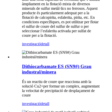
àmpliament en la flotació mixta de diversos
minerals de sulfur metàl·lics no ferrosos. Aquest
producte és particularment adequat per a la
flotació de calcopirita, esfalerita, pirita, etc. En
condicions específiques, es pot utilitzar per flotar
el sulfur de coure del sulfur de sulfur o per
seleccionar l’esfalerita activada per sulfat de
coure per a la flotació.
investigació
detall
Dithiocarbamate ES (SN9#) Grau
industral/minera
És un reactiu de coure que reacciona amb la
solució Cu2+per formar un complex, augmentant
la velocitat de precipitació de desplaçament de
coure
investigació
detall