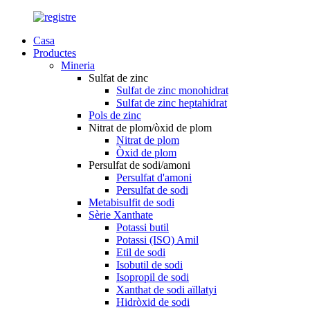
Casa
Productes
Mineria
Sulfat de zinc
Sulfat de zinc monohidrat
Sulfat de zinc heptahidrat
Pols de zinc
Nitrat de plom/òxid de plom
Nitrat de plom
Òxid de plom
Persulfat de sodi/amoni
Persulfat d'amoni
Persulfat de sodi
Metabisulfit de sodi
Sèrie Xanthate
Potassi butil
Potassi (ISO) Amil
Etil de sodi
Isobutil de sodi
Isopropil de sodi
Xanthat de sodi aïllatyi
Hidròxid de sodi