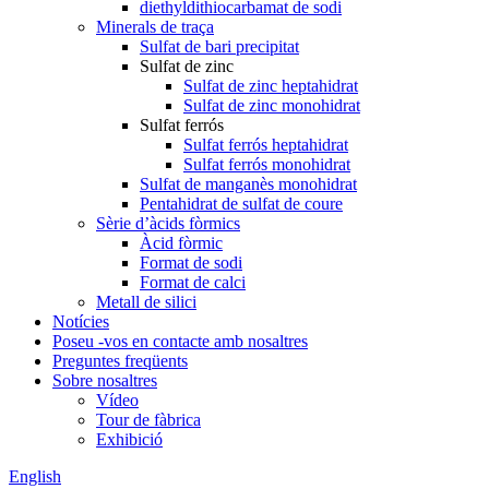
diethyldithiocarbamat de sodi
Minerals de traça
Sulfat de bari precipitat
Sulfat de zinc
Sulfat de zinc heptahidrat
Sulfat de zinc monohidrat
Sulfat ferrós
Sulfat ferrós heptahidrat
Sulfat ferrós monohidrat
Sulfat de manganès monohidrat
Pentahidrat de sulfat de coure
Sèrie d’àcids fòrmics
Àcid fòrmic
Format de sodi
Format de calci
Metall de silici
Notícies
Poseu -vos en contacte amb nosaltres
Preguntes freqüents
Sobre nosaltres
Vídeo
Tour de fàbrica
Exhibició
English