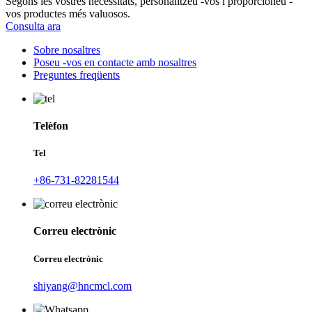
Segons les vostres necessitats, personalitzeu -vos i proporcioneu -
vos productes més valuosos.
Consulta ara
Sobre nosaltres
Poseu -vos en contacte amb nosaltres
Preguntes freqüents
Telèfon
Tel
+86-731-82281544
Correu electrònic
Correu electrònic
shiyang@hncmcl.com