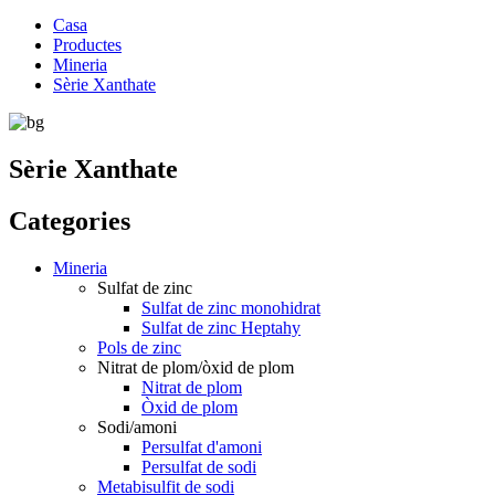
Casa
Productes
Mineria
Sèrie Xanthate
Sèrie Xanthate
Categories
Mineria
Sulfat de zinc
Sulfat de zinc monohidrat
Sulfat de zinc Heptahy
Pols de zinc
Nitrat de plom/òxid de plom
Nitrat de plom
Òxid de plom
Sodi/amoni
Persulfat d'amoni
Persulfat de sodi
Metabisulfit de sodi