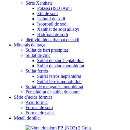
Sèrie Xanthate
Potassi (ISO) Amil
Etil de sodi
Isobutil de sodi
Isopropil de sodi
Xanthat de sodi aïllatyi
Hidròxid de sodi
diethyldithiocarbamat de sodi
Minerals de traça
Sulfat de bari precipitat
Sulfat de zinc
Sulfat de zinc heptahidrat
Sulfat de zinc monohidrat
Sulfat ferrós
Sulfat ferrós heptahidrat
Sulfat ferrós monohidrat
Sulfat de manganès monohidrat
Pentahidrat de sulfat de coure
Sèrie d’àcids fòrmics
Àcid fòrmic
Format de sodi
Format de calci
Metall de silici