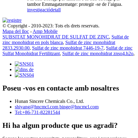
tambor Emmagatzematge: protegir -se de l’aigua.
investigació
detall
© Copyright - 2010-2023: Tots els drets reservats.
Mapa del lloc
-
Amp Mobile
SUBSITAT MONOHIDRAT DE SULFAT DE ZINC
,
Sulfat de
zinc monohidrat en pols blanca
,
Sulfat de zinc monohidrat
2833.2930.00
,
Sulfat de zinc monohidrat 7446-19-7
,
Sulfat de zinc
Sulfat Monohidrat Fertilitzant
,
Sulfat de zinc monohidrat znso4.h2o
,
Poseu -vos en contacte amb nosaltres
Hunan Sincere Chemicals Co., Ltd.
shiyang@hncmcl.com
binge@hncmcl.com
Tel:+86-731-82281544
Hi ha algun producte que us agradi?