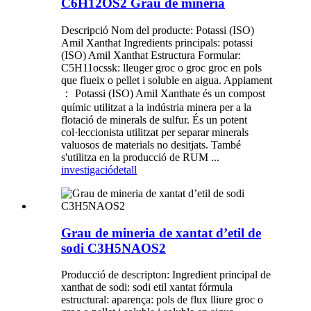
C6H12OS2 Grau de mineria
Descripció Nom del producte: Potassi (ISO)
Amil Xanthat Ingredients principals: potassi
(ISO) Amil Xanthat Estructura Formular:
C5H11ocssk: lleuger groc o groc groc en pols
que flueix o pellet i soluble en aigua. Appiament
： Potassi (ISO) Amil Xanthate és un compost
químic utilitzat a la indústria minera per a la
flotació de minerals de sulfur. És un potent
col·leccionista utilitzat per separar minerals
valuosos de materials no desitjats. També
s'utilitza en la producció de RUM ...
investigació
detall
Grau de mineria de xantat d’etil de
sodi C3H5NAOS2
Producció de descripton: Ingredient principal de
xanthat de sodi: sodi etil xantat fórmula
estructural: aparença: pols de flux lliure groc o