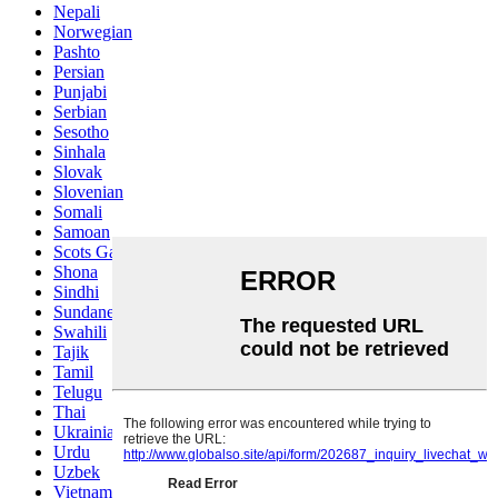
Nepali
Norwegian
Pashto
Persian
Punjabi
Serbian
Sesotho
Sinhala
Slovak
Slovenian
Somali
Samoan
Scots Gaelic
Shona
Sindhi
Sundanese
Swahili
Tajik
Tamil
Telugu
Thai
Ukrainian
Urdu
Uzbek
Vietnamese