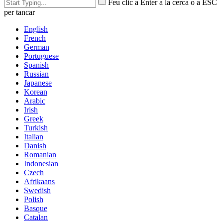
Feu clic a Enter a la cerca o a ESC
per tancar
English
French
German
Portuguese
Spanish
Russian
Japanese
Korean
Arabic
Irish
Greek
Turkish
Italian
Danish
Romanian
Indonesian
Czech
Afrikaans
Swedish
Polish
Basque
Catalan