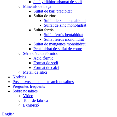
diethyldithiocarbamat de sodi
Minerals de traça
Sulfat de bari precipitat
Sulfat de zinc
Sulfat de zinc heptahidrat
Sulfat de zinc monohidrat
Sulfat ferrós
Sulfat ferrós heptahidrat
Sulfat ferrós monohidrat
Sulfat de manganès monohidrat
Pentahidrat de sulfat de coure
Sèrie d’àcids fòrmics
Àcid fòrmic
Format de sodi
Format de calci
Metall de silici
Notícies
Poseu -vos en contacte amb nosaltres
Preguntes freqüents
Sobre nosaltres
Vídeo
Tour de fàbrica
Exhibició
English