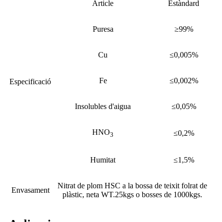
Article
Estàndard
Puresa
≥99%
Cu
≤0,005%
Fe
≤0,002%
Especificació
Insolubles d'aigua
≤0,05%
HNO
≤0,2%
3
Humitat
≤1,5%
Nitrat de plom HSC a la bossa de teixit folrat de
Envasament
plàstic, neta WT.25kgs o bosses de 1000kgs.