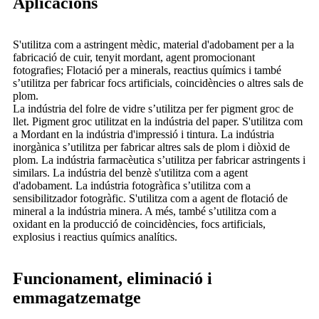
Aplicacions
S'utilitza com a astringent mèdic, material d'adobament per a la
fabricació de cuir, tenyit mordant, agent promocionant
fotografies; Flotació per a minerals, reactius químics i també
s’utilitza per fabricar focs artificials, coincidències o altres sals de
plom.
La indústria del folre de vidre s’utilitza per fer pigment groc de
llet. Pigment groc utilitzat en la indústria del paper. S'utilitza com
a Mordant en la indústria d'impressió i tintura. La indústria
inorgànica s’utilitza per fabricar altres sals de plom i diòxid de
plom. La indústria farmacèutica s’utilitza per fabricar astringents i
similars. La indústria del benzè s'utilitza com a agent
d'adobament. La indústria fotogràfica s’utilitza com a
sensibilitzador fotogràfic. S'utilitza com a agent de flotació de
mineral a la indústria minera. A més, també s’utilitza com a
oxidant en la producció de coincidències, focs artificials,
explosius i reactius químics analítics.
Funcionament, eliminació i
emmagatzematge