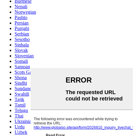
Burmese
Nepali
Norwegian
Pashto
Persian
Punjabi
Serbian
Sesotho
Sinhala
Slovak
Slovenian
Somali
Samoan
Scots Gaelic
Shona
Sindhi
Sundanese
Swahili
Tajik
Tamil
Telugu
Thai
Ukrainian
Urdu
Uzbek