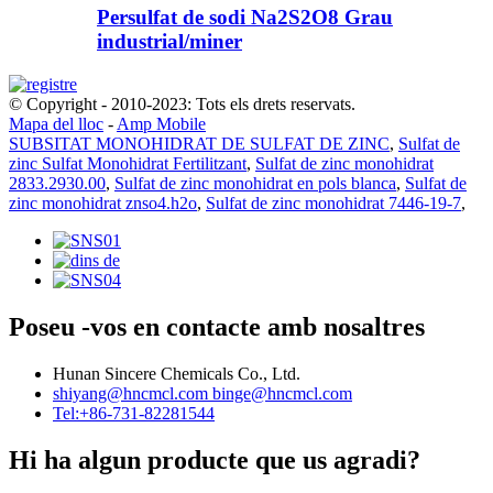
Persulfat de sodi Na2S2O8 Grau
industrial/miner
© Copyright - 2010-2023: Tots els drets reservats.
Mapa del lloc
-
Amp Mobile
SUBSITAT MONOHIDRAT DE SULFAT DE ZINC
,
Sulfat de
zinc Sulfat Monohidrat Fertilitzant
,
Sulfat de zinc monohidrat
2833.2930.00
,
Sulfat de zinc monohidrat en pols blanca
,
Sulfat de
zinc monohidrat znso4.h2o
,
Sulfat de zinc monohidrat 7446-19-7
,
Poseu -vos en contacte amb nosaltres
Hunan Sincere Chemicals Co., Ltd.
shiyang@hncmcl.com
binge@hncmcl.com
Tel:+86-731-82281544
Hi ha algun producte que us agradi?