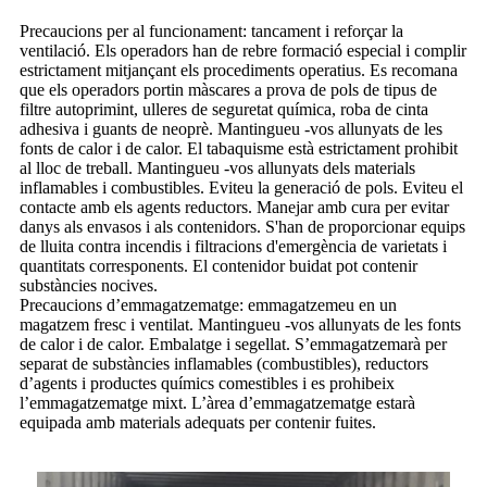
Precaucions per al funcionament: tancament i reforçar la
ventilació. Els operadors han de rebre formació especial i complir
estrictament mitjançant els procediments operatius. Es recomana
que els operadors portin màscares a prova de pols de tipus de
filtre autoprimint, ulleres de seguretat química, roba de cinta
adhesiva i guants de neoprè. Mantingueu -vos allunyats de les
fonts de calor i de calor. El tabaquisme està estrictament prohibit
al lloc de treball. Mantingueu -vos allunyats dels materials
inflamables i combustibles. Eviteu la generació de pols. Eviteu el
contacte amb els agents reductors. Manejar amb cura per evitar
danys als envasos i als contenidors. S'han de proporcionar equips
de lluita contra incendis i filtracions d'emergència de varietats i
quantitats corresponents. El contenidor buidat pot contenir
substàncies nocives.
Precaucions d’emmagatzematge: emmagatzemeu en un
magatzem fresc i ventilat. Mantingueu -vos allunyats de les fonts
de calor i de calor. Embalatge i segellat. S’emmagatzemarà per
separat de substàncies inflamables (combustibles), reductors
d’agents i productes químics comestibles i es prohibeix
l’emmagatzematge mixt. L’àrea d’emmagatzematge estarà
equipada amb materials adequats per contenir fuites.