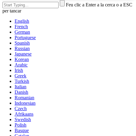
Feu clic a Enter a la cerca o a ESC
per tancar
English
French
German
Portuguese
Spanish
Russian
Japanese
Korean
Arabic
Irish
Greek
Turkish
Italian
Danish
Romanian
Indonesian
Czech
Afrikaans
Swedish
Polish
Basque
Catalan