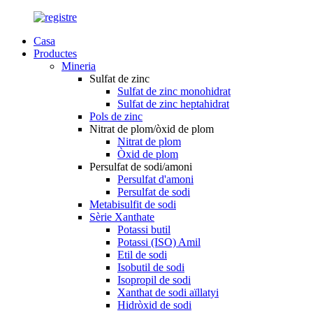
Casa
Productes
Mineria
Sulfat de zinc
Sulfat de zinc monohidrat
Sulfat de zinc heptahidrat
Pols de zinc
Nitrat de plom/òxid de plom
Nitrat de plom
Òxid de plom
Persulfat de sodi/amoni
Persulfat d'amoni
Persulfat de sodi
Metabisulfit de sodi
Sèrie Xanthate
Potassi butil
Potassi (ISO) Amil
Etil de sodi
Isobutil de sodi
Isopropil de sodi
Xanthat de sodi aïllatyi
Hidròxid de sodi